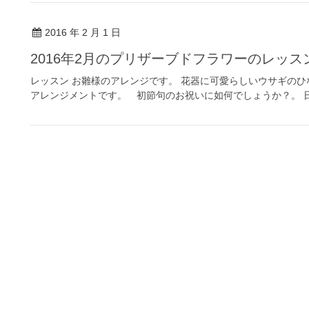
2016 年 2 月 1 日
2016年2月のプリザーブドフラワーのレッス
レッスン お雛様のアレンジです。 花器に可愛らしいウサギの
アレンジメントです。 初節句のお祝いに如何でしょうか？。 日時・会場